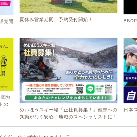
夏休み営業期間、予約受付開始！
BBQ
販売開
1回無
トの
めいほうスキー場「正社員募集！」他県への
日本
異動がなく安心！地域のスペシャリストに！