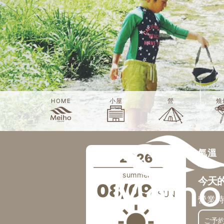
HOME
小屋
營
燒
氣溫
2026
summer
今天
08/09
SUN
營業
ご予