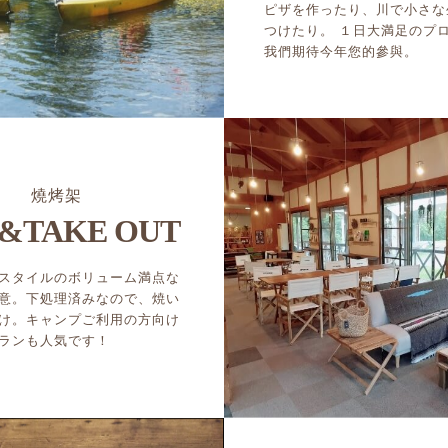
ピザを作ったり、川で小さな
つけたり。 １日大満足のプ
我們期待今年您的參與。
燒烤架
&TAKE OUT
スタイルのボリューム満点な
意。下処理済みなので、焼い
け。キャンプご利用の方向け
ランも人気です！