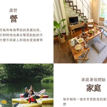
露營
營
空氣和每個季節的美麗自然。
它輕輕地包裹在繁星點點的天
什麼不與家人和朋友度過奢華
家庭暑假體驗
家庭
每年都有一個非常受歡迎的家
歷