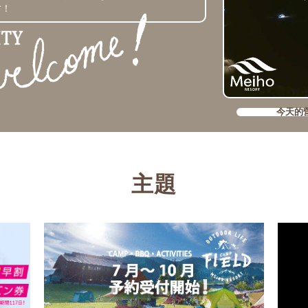
す！
今天的
主題