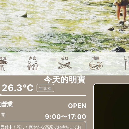
烤爐
家庭
活動
地圖
訪
今天的明寶
26.3℃
年氣溫
的營業
OPEN
時間
9:00〜17:00
約受付中！涼しく爽やかな高原でお待ちしてお