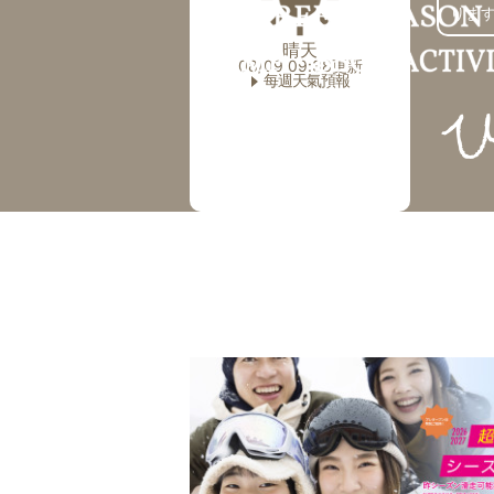
りま
晴天
08/09 09:38更新
每週天氣預報