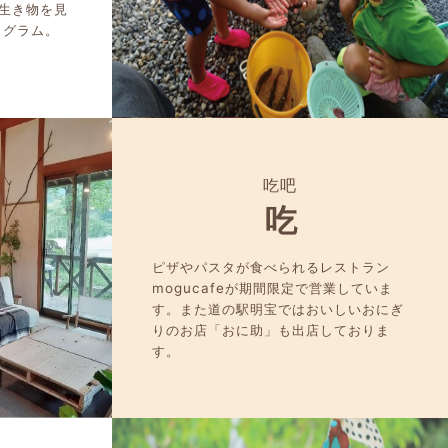
生き物を見
ログラム。
吃吧
吃
ピザやパスタが食べられるレストラン
mogucafeが期間限定で営業していま
す。また道の駅明宝ではおいしいおにぎ
りのお店「おに助」も出店しておりま
す。