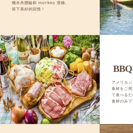
獨木舟體驗和 morikko 滑梯。
留下美好的回憶！
BBQ
アメリカン
食材をご用
て食べるだ
食材のみプ