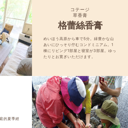
コテージ
草香膏
格蕾絲香膏
めいほう高原から車で5分。緑豊かな山
あいにひっそり佇むコンドミニアム。1
棟にリビング1部屋と寝室が3部屋。ゆっ
たりとお寛ぎいただけます。
庭的夏季經