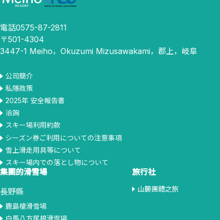
電話0575-87-2811
〒501-4304
3447-1 Meiho，Okuzumi Mizusawakami，郡上，岐阜
公司簡介
私隱政策
2025年 安全報告書
洽詢
スキー場利用約款
シーズン券ご利用についての注意事項
雪上滑走用具等について
スキー場内での落とし物について
集團的滑雪場
旅行社
山麓團體之旅
長野縣
鹿島槍滑雪場
白馬八方尾根滑雪場