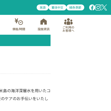
英語
繁体中文
綠色季節
ご利用の
價格/時間
設施資訊
お客様へ
米島の海洋深層水を用いたコ
髪のケアのお手伝いをいたし