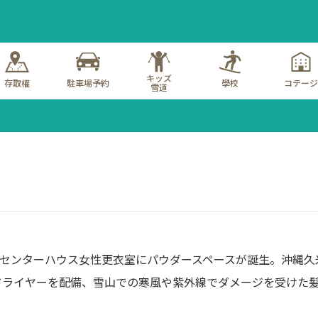
キッズ
存取權
駐車場予約
學校
コテージ
雪道
センターハウス女性更衣室にパウダースペースが誕生。沖縄久
a」ドライヤーを配備、雪山での寒風や紫外線でダメージを受けた