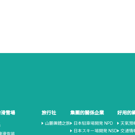
的滑雪場
旅行社
集團的關係企業
好用的
山麓團體之旅
日本駐車場開発 NPD
天氣預
縣
日本スキー場開発 NSD
交通情
槍滑雪場