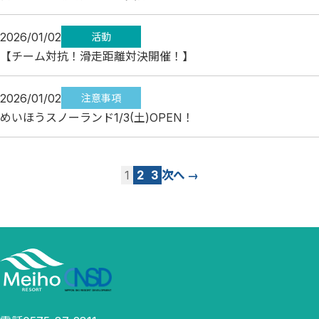
2026/01/02
活動
【チーム対抗！滑走距離対決開催！】
2026/01/02
注意事項
めいほうスノーランド1/3(土)OPEN！
投
1
2
3
次へ →
稿
の
ペ
ー
ジ
送
り