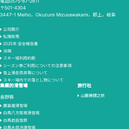
電話0575-87-2811
〒501-4304
3447-1 Meiho，Okuzumi Mizusawakami，郡上，岐阜
公司簡介
私隱政策
2025年 安全報告書
洽詢
スキー場利用約款
シーズン券ご利用についての注意事項
雪上滑走用具等について
スキー場内での落とし物について
集團的滑雪場
旅行社
山麓團體之旅
長野縣
鹿島槍滑雪場
白馬八方尾根滑雪場
白馬岩岳雪原
白馬木母池滑雪場