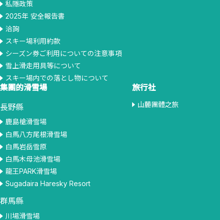
私隱政策
2025年 安全報告書
洽詢
スキー場利用約款
シーズン券ご利用についての注意事項
雪上滑走用具等について
スキー場内での落とし物について
集團的滑雪場
旅行社
山麓團體之旅
長野縣
鹿島槍滑雪場
白馬八方尾根滑雪場
白馬岩岳雪原
白馬木母池滑雪場
龍王PARK滑雪場
Sugadaira Haresky Resort
群馬縣
川場滑雪場