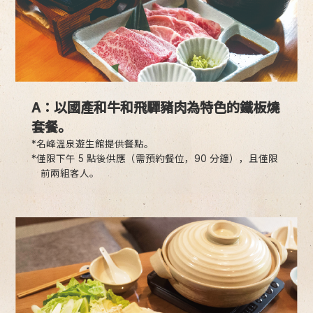
A：以國產和牛和飛驒豬肉為特色的鐵板燒
套餐。
*名峰溫泉遊生館提供餐點。
*僅限下午 5 點後供應（需預約餐位，90 分鐘），且僅限
前兩組客人。