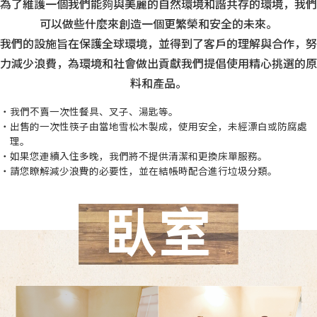
為了維護一個我們能夠與美麗的自然環境和諧共存的環境，
我們
可以做些什麼來創造一個更繁榮和安全的未來。
我們的設施旨在保護全球環境，並得到了客戶的理解與合作，
努
力減少浪費，為環境和社會做出貢獻
我們提倡使用精心挑選的原
料和產品。
・我們不賣一次性餐具、叉子、湯匙等。
・出售的一次性筷子由當地雪松木製成，使用安全，未經漂白或防腐處
理。
・如果您連續入住多晚，我們將不提供清潔和更換床單服務。
・請您瞭解減少浪費的必要性，並在結帳時配合進行垃圾分類。
臥室