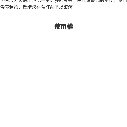
仍有部分客房出現比平常更多的臭蟲。由此造成您的不便，我們
深表歉意，敬請您在預訂前予以瞭解。
使用權