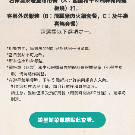
名保溫泉遊星館用餐（A：國產和牛＆飛驒豬肉鐵
板燒）
和，
客房外送服務（B：飛驒豬肉火鍋套餐，C：及牛壽
喜燒套餐）
請選擇以下選項之一。
*用餐方面，每個房間預訂只能點同一份菜單。
*當日餐點不可更改。
*所有住宿均含餐點。
*鐵板燒（烤製）和牛和飛驒豬肉的配料將根據兒童（小學生年
齡）情況略作調整。
*在遊星館用餐時，下午 5 點起只允許前兩組客人入內。
如果您想在溫泉用餐，請自行前往和離開溫泉。
請注意，餐廳僅接受預訂用餐（用餐時間為90分鐘）。請準時
到達。
遊星館菜單請點此查看。