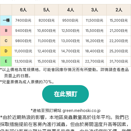
6人
5人
4人
3人
2人
一種
7400日元
8200日元
9500日元
11,500日元
15,200日元
B
9400日元
10,600日元
12,500日元
15,500日元
21,200日元
C
9800日元
11,000日元
13,000日元
16,200日元
22,200日元
D
11,000日元
12,400日元
14,700日元
18,400日元
25,200日元
E
13,100日元
15,000日元
18,000日元
22,700日元
31,700日元
*以上價格為常規價格，可能會因庫存情況而有所變動。詳情請查看產品
頁面上的日曆。
*兒童票價為成人票價的70%。
在此預訂
*連結至預訂網站 green.meihoski.co.jp
*由於近期熱浪的影響，本地區臭蟲數量高於往年平均。我們已
採取措施提前在客房內進行滅蟲，但由於房間溫度升高等因素，