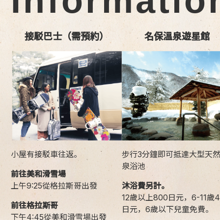
Informatio
接駁巴士（需預約）
名保溫泉遊星館
小屋有接駁車往返。
步行3分鐘即可抵達大型天
泉浴池
前往美和滑雪場
上午9:25從格拉斯哥出發
沐浴費另計。
12歲以上800日元，6-11歲4
前往格拉斯哥
日元，6歲以下兒童免費。
下午4:45從美和滑雪場出發