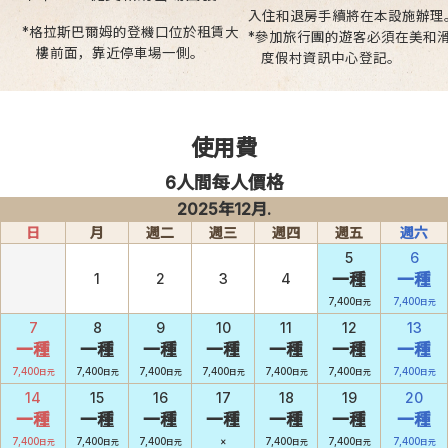
入住和退房手續將在本設施辦理
*格拉斯巴爾姆的登機口位於租賃大
*參加旅行團的遊客必須在美和
樓前面，靠近停車場一側。
度假村資訊中心登記。
使用費
6人間每人價格
2025年12月.
日
月
週二
週三
週四
週五
週六
5
6
1
2
3
4
一種
一種
7,400
7,400
日元
日元
7
8
9
10
11
12
13
一種
一種
一種
一種
一種
一種
一種
7,400
7,400
7,400
7,400
7,400
7,400
7,400
日元
日元
日元
日元
日元
日元
日元
14
15
16
17
18
19
20
一種
一種
一種
一種
一種
一種
一種
7,400
7,400
7,400
×
7,400
7,400
7,400
日元
日元
日元
日元
日元
日元