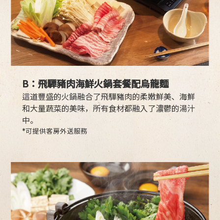
B：飛驒豬肉海鮮火鍋套餐配烏龍麵
這道豐盛的火鍋融合了飛驒豬肉的柔嫩鮮美、海鮮
和大量蔬菜的美味，所有食材都融入了濃鬱的湯汁
中。
*可提供客房外送服務