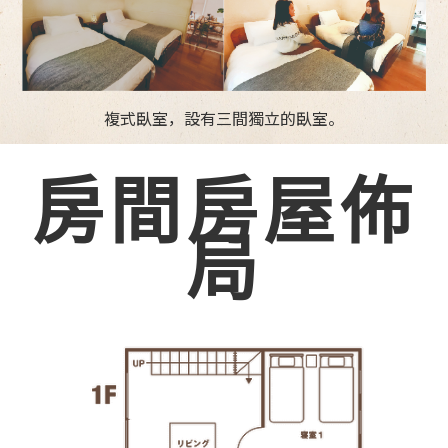
複式臥室，設有三間獨立的臥室。
房間房屋佈
局