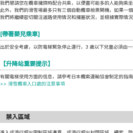
我們懇請您在纜車擁擠時配合共乘，以便盡可能多的人能夠乘坐
此外，我們的滑雪場最多只有三個自動纜車檢票閘機，如果一個
我們將繼續密切關注道路使用情況和擁塞狀況，並根據實際情況
[帶著嬰兒乘車]
出於安全考慮，以防電梯緊急停止運行，3 歲以下兒童必須由
【升降站重要提示】
有關電梯使用方面的信息，請參考日本纜索運輸協會制定的指南
>> 滑雪纜車入口處的注意事項
禁入區域
進入或滑行超出限制區域邊界，或滑行超出封閉區域、繩索、防