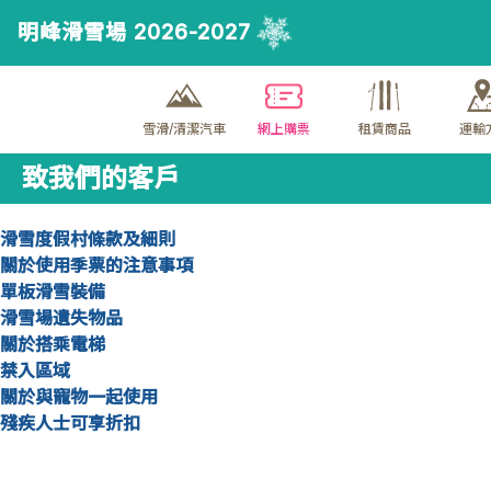
明峰滑雪場 2026-2027
雪滑/清潔汽車
網上購票
租賃商品
運輸
致我們的客戶
滑雪度假村條款及細則
關於使用季票的注意事項
單板滑雪裝備
滑雪場遺失物品
關於搭乘電梯
禁入區域
關於與寵物一起使用
殘疾人士可享折扣