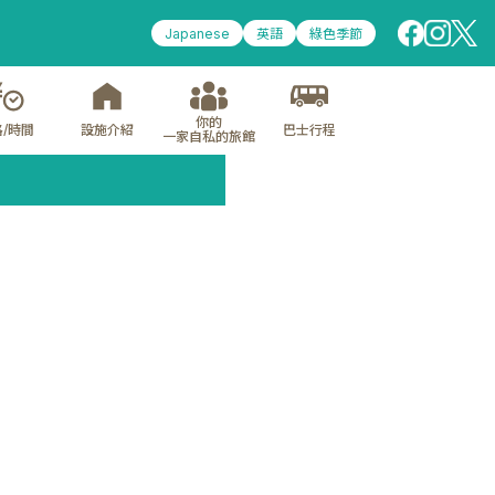
Japanese
英語
綠色季節
你的
/時間
設施介紹
巴士行程
一家自私的旅館