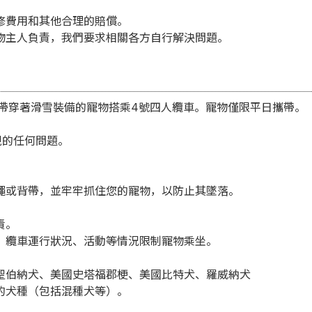
修費用和其他合理的賠償。
物主人負責，我們要求相關各方自行解決問題。
帶穿著滑雪裝備的寵物搭乘4號四人纜車。寵物僅限平日攜帶。
現的任何問題。
。
繩或背帶，並牢牢抓住您的寵物，以防止其墜落。
責。
、纜車運行狀況、活動等情況限制寵物乘坐。
聖伯納犬、美國史塔福郡梗、美國比特犬、羅威納犬
的犬種（包括混種犬等）。