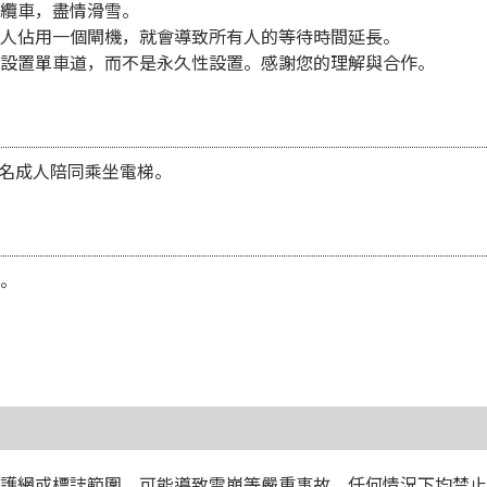
纜車，盡情滑雪。
人佔用一個閘機，就會導致所有人的等待時間延長。
設置單車道，而不是永久性設置。感謝您的理解與合作。
一名成人陪同乘坐電梯。
。
護網或標誌範圍，可能導致雪崩等嚴重事故。任何情況下均禁止