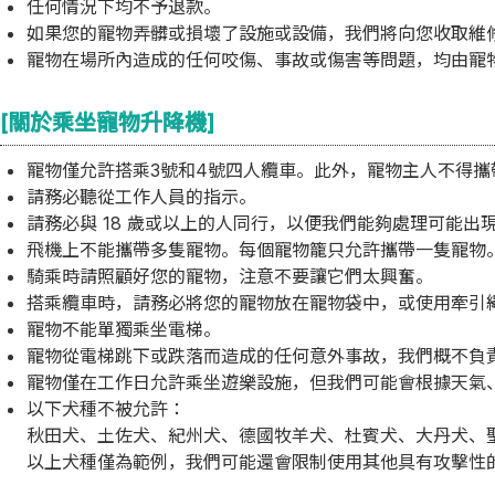
任何情況下均不予退款。
如果您的寵物弄髒或損壞了設施或設備，我們將向您收取維
寵物在場所內造成的任何咬傷、事故或傷害等問題，均由寵
[關於乘坐寵物升降機]
寵物僅允許搭乘3號和4號四人纜車。此外，寵物主人不得攜
請務必聽從工作人員的指示。
請務必與 18 歲或以上的人同行，以便我們能夠處理可能出
飛機上不能攜帶多隻寵物。每個寵物籠只允許攜帶一隻寵物
騎乘時請照顧好您的寵物，注意不要讓它們太興奮。
搭乘纜車時，請務必將您的寵物放在寵物袋中，或使用牽引
寵物不能單獨乘坐電梯。
寵物從電梯跳下或跌落而造成的任何意外事故，我們概不負
寵物僅在工作日允許乘坐遊樂設施，但我們可能會根據天氣
以下犬種不被允許：
秋田犬、土佐犬、紀州犬、德國牧羊犬、杜賓犬、大丹犬、
以上犬種僅為範例，我們可能還會限制使用其他具有攻擊性