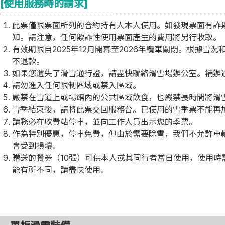
[使用服務時的請求]
此票僅限票面所列的合約持有人本人使用。如發現票面有詐
知。請注意，任何欺詐性使用票面產生的費用將另行收取。
有效期限自2025年12月開幕至2026年纜車關閉。根據
不退款。
如果您遺失了滑雪通行證，請盡快聯絡滑雪場辦公室。補辦通
請勿進入任何限制區域或禁入區域。
嚴禁在雪道上或場館內的公共區域飲食，也嚴禁長時間將滑
雪季結束後，請將此票交回服務台。已使用的雪季票不能再
請務必在收費站停車，並向工作人員出示您的季票。
作為特別優惠，停車免費，但由於需要除雪，我們不允許車
會受到損壞。
贈送的餐券（10張）可供本人或其同行者當日使用，使用時需
能有所不同，請盡快使用。