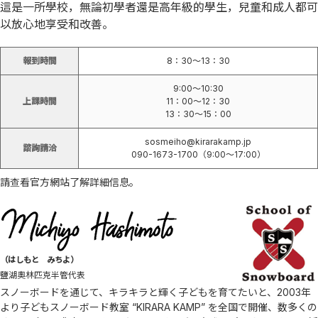
這是一所學校，無論初學者還是高年級的學生，兒童和成人都可
以放心地享受和改善。
報到時間
8：30〜13：30
9:00～10:30
上課時間
11：00〜12：30
13：30〜15：00
sosmeiho@kirarakamp.jp
諮詢請洽
090-1673-1700（9:00～17:00）
請查看官方網站了解詳細信息。
（はしもと みちよ）
鹽湖奧林匹克半管代表
スノーボードを通じて、キラキラと輝く子どもを育てたいと、2003年
より子どもスノーボード教室 “KIRARA KAMP” を全国で開催、数多くの