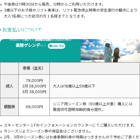
午後券は11時30分から販売、12時からご利用いただけます。
3歳以下のお子様のリフト乗車は、リフト緊急停止時等の安全運行の観点により
大人1名様につき幼児の方１名様までとなります。
お支払いについて
WEB購買絕對有優勢！
混雑回避
WEBから購入で
＆次回以降は
直接ゲレンデ
へ！
購入はこちら
季票費用（包括停車費）
季票（全天）
78,000円
成人
2月 58,000円
大人は18歳以上59歳以下
3月 38,000円
シニア用シーズン券（60歳以上対象）購入には
銀髮族
68,000円
需提供可證明年齡的身分證件。
スキーセンター１Fのインフォメーションカウンターにてご購入いただけます。
今シーズンよりシーズン券の保証金はございません。
2月、3月のシーズン券にはお食事無料券の特典はつきませんので予めご了承くだ