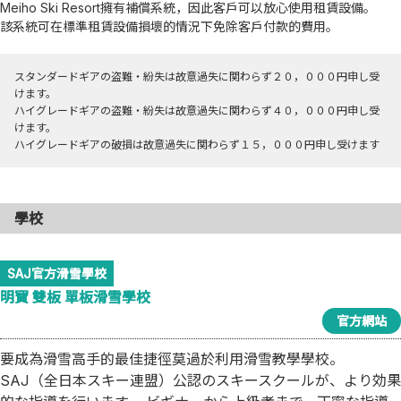
Meiho Ski Resort擁有補償系統，因此客戶可以放心使用租賃設備。
該系統可在標準租賃設備損壞的情況下免除客戶付款的費用。
スタンダードギアの盗難・紛失は故意過失に関わらず２０，０００円申し受
けます。
ハイグレードギアの盗難・紛失は故意過失に関わらず４０，０００円申し受
けます。
ハイグレードギアの破損は故意過失に関わらず１５，０００円申し受けます
學校
SAJ官方滑雪學校
明寶 雙板 單板滑雪學校
官方網站
要成為滑雪高手的最佳捷徑莫過於利用滑雪教學學校。
SAJ（全日本スキー連盟）公認のスキースクールが、より効果