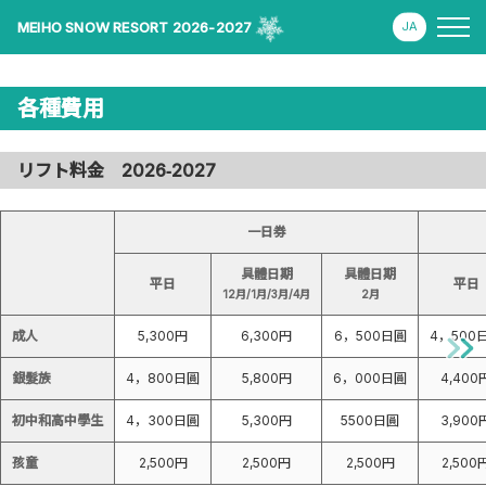
MEIHO SNOW RESORT 2026-2027
各種費用
リフト料金 2026‐2027
一日券
具體日期
具體日期
平日
平日
12月/1月/3月/4月
2月
成人
5,300円
6,300円
6，500日圓
4，500
銀髮族
4，800日圓
5,800円
6，000日圓
4,400
初中和高中學生
4，300日圓
5,300円
5500日圓
3,900
孩童
2,500円
2,500円
2,500円
2,500