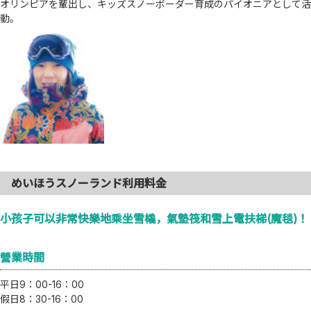
オリンピアを輩出し、キッズスノーボーダー育成のパイオニアとして活
動。
めいほうスノーランド利用料金
小孩子可以非常快樂地乘坐雪橇，氣墊筏和雪上電扶梯(魔毯)！
營業時間
平日9：00-16：00
假日8：30-16：00