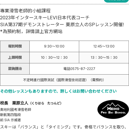
專業滑雪老師的小組課程
2023年インタースキーLEVI日本代表コーチ
SIA第37期デモンストレーター 栗原立人のSPレッスン開催!
*為預約制，詳情請上官方網站
報到時間
9:30～10:00
12:45～13:00
上課時間
10：30〜12：30
13：30〜15：30
諮詢請洽
電話0575-87-2227
不定時進行國際測試（國際滑雪技術認證）（需預約）
その他レッスンもありますので、詳しくはお問い合わせください
校長 栗原立人
（くりはら たつんど）
奧地利國考滑雪老師
新航第四階段
前 SIA 示威者
スキーは「バランス」と「タイミング」です。骨格でバランスを取り、