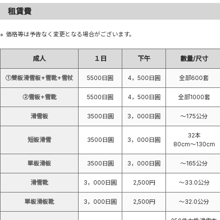
租賃費
価格等は予告なく変更となる場合がございます。
成人
１日
下午
數量/尺寸
①雙板滑雪板+雪靴+雪杖
5500日圓
4，500日圓
全部600套
②雪板+雪靴
5500日圓
4，500日圓
全部1000套
滑雪板
3500日圓
3，000日圓
〜175公分
32本
短板滑雪
3500日圓
3，000日圓
80cm〜130cm
單板滑板
3500日圓
3，000日圓
〜165公分
滑雪靴
3，000日圓
2,500円
〜33.0公分
單板滑板靴
3，000日圓
2,500円
〜32.0公分