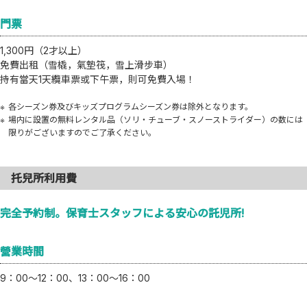
門票
1,300円（2才以上）
免費出租（雪橇，氣墊筏，雪上滑步車）
持有當天1天纜車票或下午票，則可免費入場！
各シーズン券及びキッズプログラムシーズン券は除外となります。
場内に設置の無料レンタル品（ソリ・チューブ・スノーストライダー）の数には
限りがございますのでご了承ください。
托兒所利用費
完全予約制。保育士スタッフによる安心の託児所!
營業時間
9：00〜12：00、13：00〜16：00