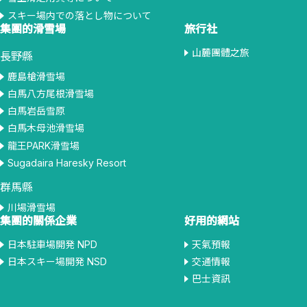
スキー場内での落とし物について
集團的滑雪場
旅行社
山麓團體之旅
長野縣
鹿島槍滑雪場
白馬八方尾根滑雪場
白馬岩岳雪原
白馬木母池滑雪場
龍王PARK滑雪場
Sugadaira Haresky Resort
群馬縣
川場滑雪場
集團的關係企業
好用的網站
日本駐車場開発 NPD
天氣預報
日本スキー場開発 NSD
交通情報
巴士資訊