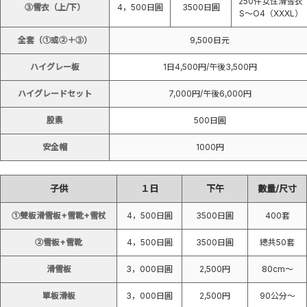
250件女性滑雪衣
③雪衣（上/下）
4，500日圓
3500日圓
S〜O4（XXXL）
全套（①或②＋③）
9,500日元
ハイグレー板
1日4,500円/午後3,500円
ハイグレードセット
7,000円/午後6,000円
股票
500日圓
安全帽
1000円
子供
１日
下午
數量/尺寸
①雙板滑雪板+雪靴+雪杖
4，500日圓
3500日圓
400套
②雪板+雪靴
4，500日圓
3500日圓
總共50套
滑雪板
3，000日圓
2,500円
80cm〜
單板滑板
3，000日圓
2,500円
90公分〜