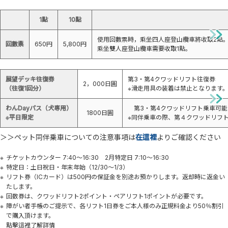
1點
10點
使用回數票時，乘坐四人座登山纜車將收取2點
回數票
650円
5,800円
乘坐雙人座登山纜車需要收取1點。
展望デッキ往復券
第3・第4クワッドリフト往復券
2，000日圓
（往復1回分）
※滑走用具の装着は禁止となります
わんDayパス（犬専用）
第3・第4クワッドリフト乗車可能
1800日圓
※平日限定
※同伴乗車の際、第４クワッドリフ
＞＞ペット同伴乗車についての注意事項は
在這裡
よりご確認ください
チケットカウンター 7:40～16:30 2月特定日 7:10～16:30
特定日：土日祝日・年末年始（12/30～1/3）
リフト券（ICカード）は500円の保証金を別途お預かりします。返却時に返金い
たします。
回数券は、クワッドリフト2ポイント・ペアリフト1ポイントが必要です。
障がい者手帳のご提示で、各リフト1日券をご本人様のみ正規料金より50％割引
で購入頂けます。
點擊這裡了解詳情