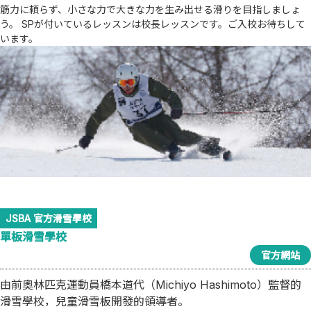
筋力に頼らず、小さな力で大きな力を生み出せる滑りを目指しましょ
う。 SPが付いているレッスンは校長レッスンです。ご入校お待ちして
います。
JSBA 官方滑雪學校
單板滑雪學校
官方網站
由前奧林匹克運動員橋本道代（Michiyo Hashimoto）監督的
滑雪學校，兒童滑雪板開發的領導者。