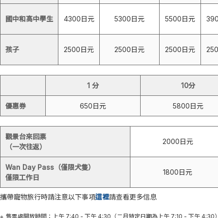
國中和高中學生
4300日元
5300日元
5500日元
39
孩子
2500日元
2500日元
2500日元
25
1 分
10分
優惠券
650日元
5800日元
觀景台來回票
2000日元
（一次往返）
Wan Day Pass（僅限犬隻）
1800日元
僅限工作日
攜帶寵物旅行時請注意以下事項
這裡
請查看更多信息
售票處開放時間：上午 7:40 - 下午 4:30（二月特定日期為上午 7:10 - 下午 4:30