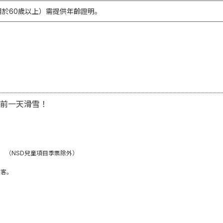
於60歲以上）
需提供年齡證明。
前一天滑雪！
 （NSD兒童項目季票除外）
賓客。