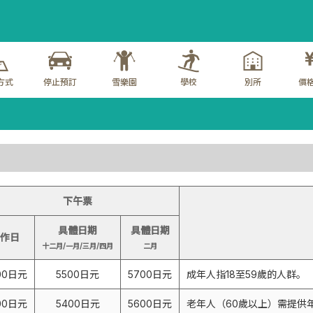
方式
停止預訂
雪樂園
學校
別所
價格
下午票
具體日期
具體日期
作日
十二月/一月/三月/四月
二月
00日元
5500日元
5700日元
成年人指18至59歲的人群。
00日元
5400日元
5600日元
老年人（60歲以上）需提供