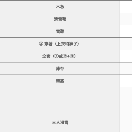
木板
滑雪靴
雪靴
③ 穿著（上衣和褲子）
全套（①或②+③）
庫存
頭盔
三人滑雪