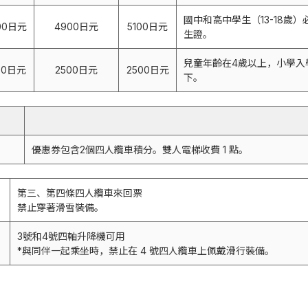
國中和高中學生（13-18歲
00日元
4900日元
5100日元
生證。
兒童年齡在4歲以上，小學入
00日元
2500日元
2500日元
下。
優惠券包含2個四人纜車積分。
雙人電梯收費 1 點。
第三、第四條四人纜車來回票
禁止穿著滑雪裝備。
3號和4號四軸升降機可用
*與同伴一起乘坐時，禁止在 4 號四人纜車上佩戴滑行裝備。
）