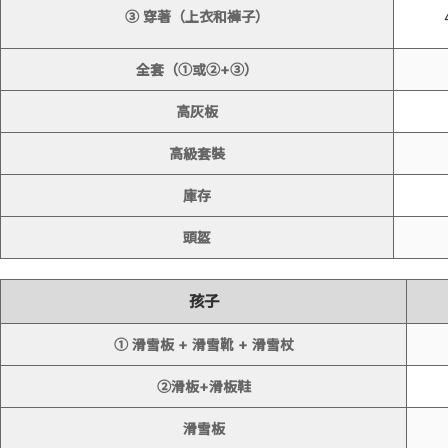
③ 穿著（上衣和褲子）
全套（①或②+③）
高灰板
高級套裝
庫存
頭盔
孩子
① 滑雪板 + 滑雪靴 + 滑雪杖
②滑板+滑板鞋
滑雪板