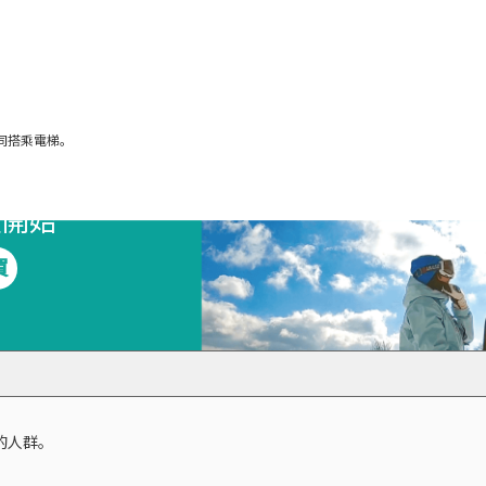
同搭乘電梯。
惠！
次開始
買
歲的人群。