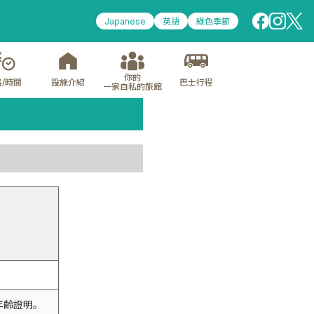
Japanese
英語
綠色季節
你的
/時間
設施介紹
巴士行程
一家自私的旅館
年齡證明。