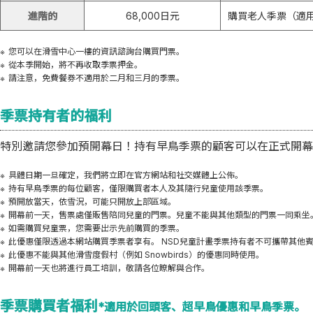
進階的
68,000日元
購買老人季票（適用
您可以在滑雪中心一樓的資訊諮詢台購買門票。
從本季開始，將不再收取季票押金。
請注意，免費餐券不適用於二月和三月的季票。
季票持有者的福利
特別邀請您參加預開幕日！持有早鳥季票的顧客可以在正式開幕
具體日期一旦確定，我們將立即在官方網站和社交媒體上公佈。
持有早鳥季票的每位顧客，僅限購買者本人及其隨行兒童使用該季票。
預開放當天，依雪況，可能只開放上部區域。
開幕前一天，售票處僅販售陪同兒童的門票。兒童不能與其他類型的門票一同乘坐。
如需購買兒童票，您需要出示先前購買的季票。
此優惠僅限透過本網站購買季票者享有。 NSD兒童計畫季票持有者不可攜帶其他
此優惠不能與其他滑雪度假村（例如 Snowbirds）的優惠同時使用。
開幕前一天也將進行員工培訓，敬請各位瞭解與合作。
季票購買者福利
*適用於回頭客、超早鳥優惠和早鳥季票。