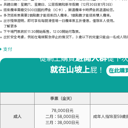
具體日期：星期六、星期日、公眾假期和新年假期（12月30日至1月3日）
搭乘纜車需繳交500日圓的押金（IC卡），歸還纜車卡時押金將退還給您。
多次搭乘票需要2個點數才能搭乘四人纜車，1個點數才能搭乘雙人纜車。
出示殘障證明，即可享有每間滑雪場一日纜車票五折優惠，僅限本人使用。
了解更多
下午場門票將於11:30開始販售，12:00開始可取票。
出於安全考慮，例如在電梯緊急停止的情況下，3 歲以下的兒童只能由一名成人陪
網上購物絕對更經濟實
支付
避開人群
從網上購買
從下
就在山坡上
屁！
在此購
季票價格（含停車費）
季票（全天）
78,000日元
成人
二月：58,000日元
成年人指18至59
三月：38,000日元