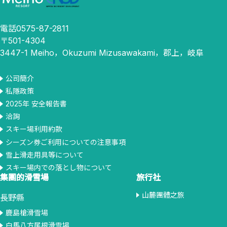
電話0575-87-2811
〒501-4304
3447-1 Meiho，Okuzumi Mizusawakami，郡上，岐阜
公司簡介
私隱政策
2025年 安全報告書
洽詢
スキー場利用約款
シーズン券ご利用についての注意事項
雪上滑走用具等について
スキー場内での落とし物について
集團的滑雪場
旅行社
山麓團體之旅
長野縣
鹿島槍滑雪場
白馬八方尾根滑雪場