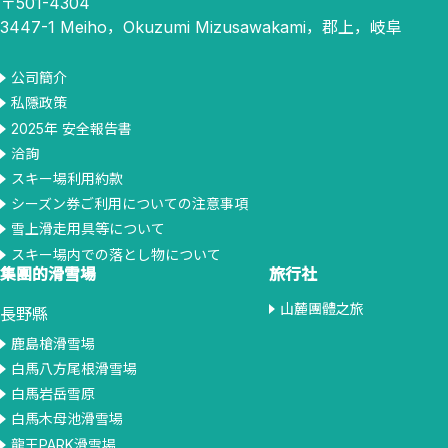
〒501-4304
3447-1 Meiho，Okuzumi Mizusawakami，郡上，岐阜
公司簡介
私隱政策
2025年 安全報告書
洽詢
スキー場利用約款
シーズン券ご利用についての注意事項
雪上滑走用具等について
スキー場内での落とし物について
集團的滑雪場
旅行社
山麓團體之旅
長野縣
鹿島槍滑雪場
白馬八方尾根滑雪場
白馬岩岳雪原
白馬木母池滑雪場
龍王PARK滑雪場