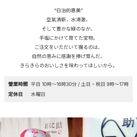
“日治的惠美”
空氣清新，水清澈，
そして豊かな緑のなか、
手塩にかけて育てた宝物。
ご注文をいただいて握るのは、
自然の恵みに感謝を捧げ育んだ、
きらきらのおいしさを味わってほしいから。
營業時間
平日 10時～16時30分 / 土日・祝日 9時～17時
定休日
水曜日