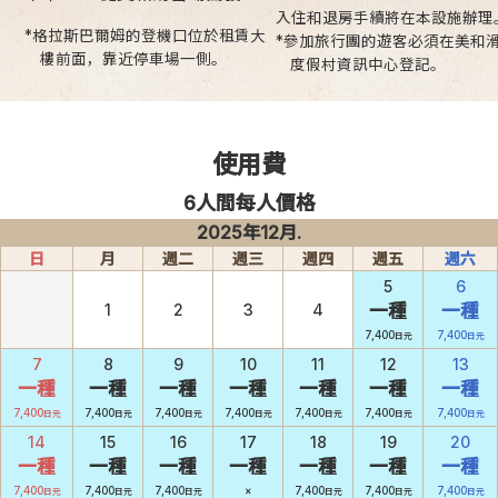
入住和退房手續將在本設施辦理
*格拉斯巴爾姆的登機口位於租賃大
*參加旅行團的遊客必須在美和
樓前面，靠近停車場一側。
度假村資訊中心登記。
使用費
6人間每人價格
2025年12月.
日
月
週二
週三
週四
週五
週六
5
6
1
2
3
4
一種
一種
7,400
7,400
日元
日元
7
8
9
10
11
12
13
一種
一種
一種
一種
一種
一種
一種
7,400
7,400
7,400
7,400
7,400
7,400
7,400
日元
日元
日元
日元
日元
日元
日元
14
15
16
17
18
19
20
一種
一種
一種
一種
一種
一種
一種
7,400
7,400
7,400
×
7,400
7,400
7,400
日元
日元
日元
日元
日元
日元