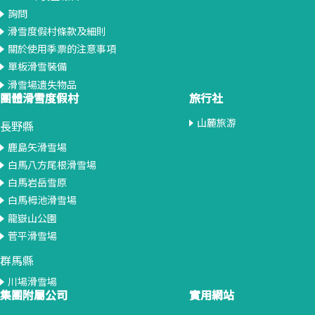
詢問
滑雪度假村條款及細則
關於使用季票的注意事項
單板滑雪裝備
滑雪場遺失物品
團體滑雪度假村
旅行社
山麓旅游
長野縣
鹿島矢滑雪場
白馬八方尾根滑雪場
白馬岩岳雪原
白馬栂池滑雪場
龍嶽山公園
菅平滑雪場
群馬縣
川場滑雪場
集團附屬公司
實用網站