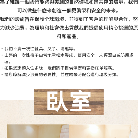
為了維護一個我們能夠與美麗的自然環境和諧共存的環境，
我們
可以做些什麼來創造一個更繁榮和安全的未來。
我們的設施旨在保護全球環境，並得到了客戶的理解與合作，
努
力減少浪費，為環境和社會做出貢獻
我們提倡使用精心挑選的原
料和產品。
・我們不賣一次性餐具、叉子、湯匙等。
・出售的一次性筷子由當地雪松木製成，使用安全，未經漂白或防腐處
理。
・如果您連續入住多晚，我們將不提供清潔和更換床單服務。
・請您瞭解減少浪費的必要性，並在結帳時配合進行垃圾分類。
臥室