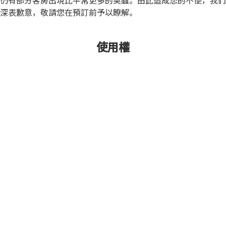
仍有部分客房出現比平常更多的臭蟲。由此造成您的不便，我們
深表歉意，敬請您在預訂前予以瞭解。
使用權