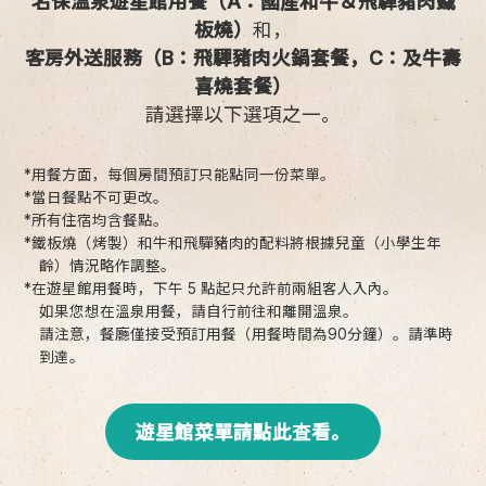
名保溫泉遊星館用餐（A：國產和牛＆飛驒豬肉鐵
板燒）
和，
客房外送服務（B：飛驒豬肉火鍋套餐，C：及牛壽
喜燒套餐）
請選擇以下選項之一。
*用餐方面，每個房間預訂只能點同一份菜單。
*當日餐點不可更改。
*所有住宿均含餐點。
*鐵板燒（烤製）和牛和飛驒豬肉的配料將根據兒童（小學生年
齡）情況略作調整。
*在遊星館用餐時，下午 5 點起只允許前兩組客人入內。
如果您想在溫泉用餐，請自行前往和離開溫泉。
請注意，餐廳僅接受預訂用餐（用餐時間為90分鐘）。請準時
到達。
遊星館菜單請點此查看。