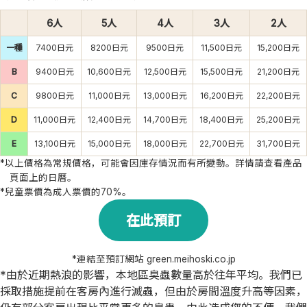
6人
5人
4人
3人
2人
一種
7400日元
8200日元
9500日元
11,500日元
15,200日元
B
9400日元
10,600日元
12,500日元
15,500日元
21,200日元
C
9800日元
11,000日元
13,000日元
16,200日元
22,200日元
D
11,000日元
12,400日元
14,700日元
18,400日元
25,200日元
E
13,100日元
15,000日元
18,000日元
22,700日元
31,700日元
*以上價格為常規價格，可能會因庫存情況而有所變動。詳情請查看產品
頁面上的日曆。
*兒童票價為成人票價的70%。
在此預訂
*連結至預訂網站 green.meihoski.co.jp
*由於近期熱浪的影響，本地區臭蟲數量高於往年平均。我們已
採取措施提前在客房內進行滅蟲，但由於房間溫度升高等因素，