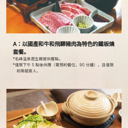
A：以國產和牛和飛驒豬肉為特色的鐵板燒
套餐。
*名峰溫泉遊生館提供餐點。
*僅限下午 5 點後供應（需預約餐位，90 分鐘），且僅限
前兩組客人。