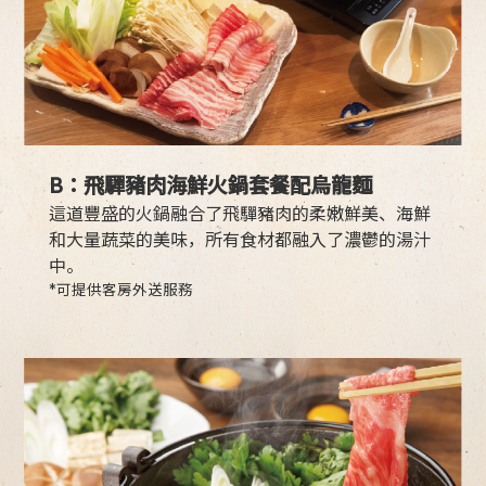
B：飛驒豬肉海鮮火鍋套餐配烏龍麵
這道豐盛的火鍋融合了飛驒豬肉的柔嫩鮮美、海鮮
和大量蔬菜的美味，所有食材都融入了濃鬱的湯汁
中。
*可提供客房外送服務