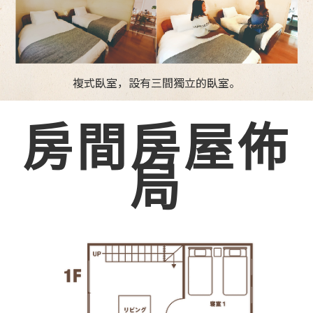
複式臥室，設有三間獨立的臥室。
房間房屋佈
局