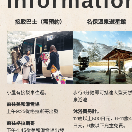
Informatio
接駁巴士（需預約）
名保溫泉遊星館
小屋有接駁車往返。
步行3分鐘即可抵達大型天
泉浴池
前往美和滑雪場
上午9:25從格拉斯哥出發
沐浴費另計。
12歲以上800日元，6-11歲4
前往格拉斯哥
日元，6歲以下兒童免費。
下午4:45從美和滑雪場出發